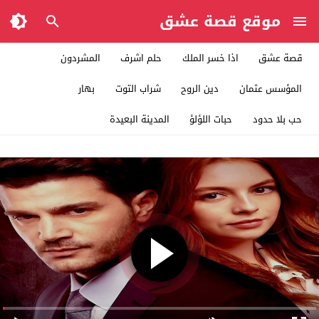
موقع قصة عشق
قصة عشق
اذا خسر الملك
حلم اشرف
المشردون
المؤسس عثمان
دين الروح
شراب التوت
بهار
حب بلا حدود
حبات اللؤلؤ
المدينة البعيدة