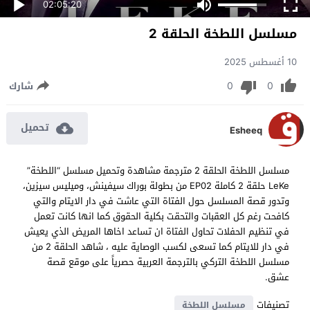
02:05:20
مسلسل اللطخة الحلقة 2
10 أغسطس 2025
0
0
شارك
تحميل
Esheeq
مسلسل اللطخة الحلقة 2 مترجمة مشاهدة وتحميل مسلسل “اللطخة”
LeKe حلقة 2 كاملة EP02 من بطولة بوراك سيفينش، وميليس سيزين،
وتدور قصة المسلسل حول الفتاة التي عاشت في دار الايتام والتي
كافحت رغم كل العقبات والتحقت بكلية الحقوق كما انها كانت تعمل
في تنظيم الحفلات تحاول الفتاة ان تساعد اخاها المريض الذي يعيش
في دار للايتام كما تسعى لكسب الوصاية عليه ، شاهد الحلقة 2 من
مسلسل اللطخة التركي بالترجمة العربية حصرياً على موقع قصة
عشق.
تصنيفات
مسلسل اللطخة