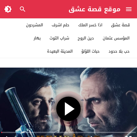
موقع قصة عشق
قصة عشق
اذا خسر الملك
حلم اشرف
المشردون
المؤسس عثمان
دين الروح
شراب التوت
بهار
حب بلا حدود
حبات اللؤلؤ
المدينة البعيدة