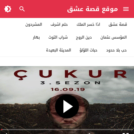
موقع قصة عشق
قصة عشق
اذا خسر الملك
حلم اشرف
المشردون
المؤسس عثمان
دين الروح
شراب التوت
بهار
حب بلا حدود
حبات اللؤلؤ
المدينة البعيدة