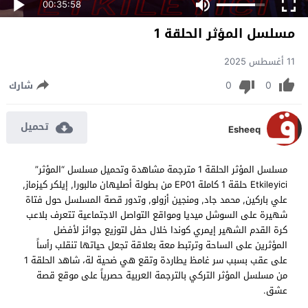
00:35:58
مسلسل المؤثر الحلقة 1
11 أغسطس 2025
0
0
شارك
تحميل
Esheeq
مسلسل المؤثر الحلقة 1 مترجمة مشاهدة وتحميل مسلسل “المؤثر”
Etkileyici حلقة 1 كاملة EP01 من بطولة أصليهان مالبورا, إيلكر كيزماز,
علي باركين, محمد جاد, ومنجين أزولو, وتدور قصة المسلسل حول فتاة
شهيرة على السوشل ميديا ومواقع التواصل الاجتماعية تتعرف بلاعب
كرة القدم الشهير إيمري كوندا خلال حفل لتوزيع جوائز لأفضل
المؤثرين على الساحة وترتبط معة بعلاقة تجعل حياتها تنقلب رأساً
على عقب بسبب سر غامظ يطاردة وتقع هي ضحية لة، شاهد الحلقة 1
من مسلسل المؤثر التركي بالترجمة العربية حصرياً على موقع قصة
عشق.