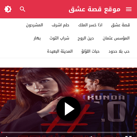
موقع قصة عشق
قصة عشق
اذا خسر الملك
حلم اشرف
المشردون
المؤسس عثمان
دين الروح
شراب التوت
بهار
حب بلا حدود
حبات اللؤلؤ
المدينة البعيدة