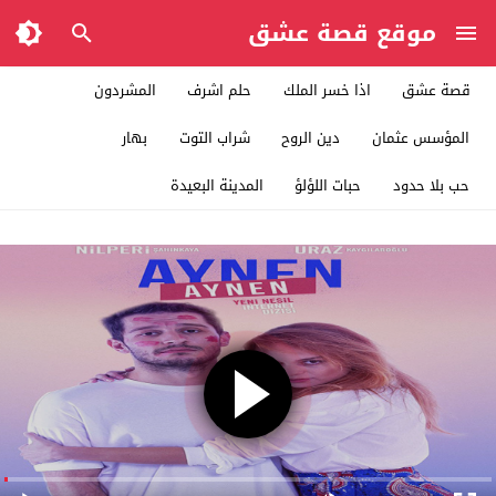
موقع قصة عشق
قصة عشق
اذا خسر الملك
حلم اشرف
المشردون
المؤسس عثمان
دين الروح
شراب التوت
بهار
حب بلا حدود
حبات اللؤلؤ
المدينة البعيدة