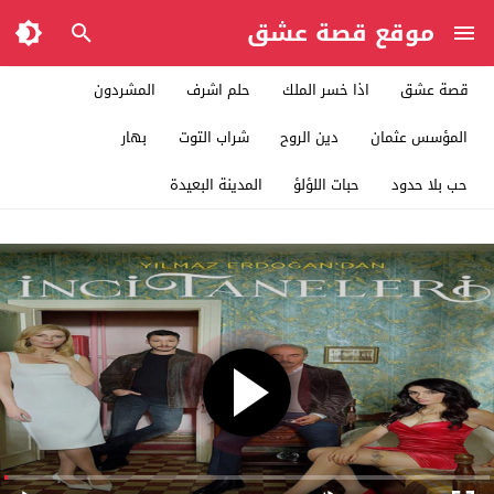
موقع قصة عشق
قصة عشق
اذا خسر الملك
حلم اشرف
المشردون
المؤسس عثمان
دين الروح
شراب التوت
بهار
حب بلا حدود
حبات اللؤلؤ
المدينة البعيدة