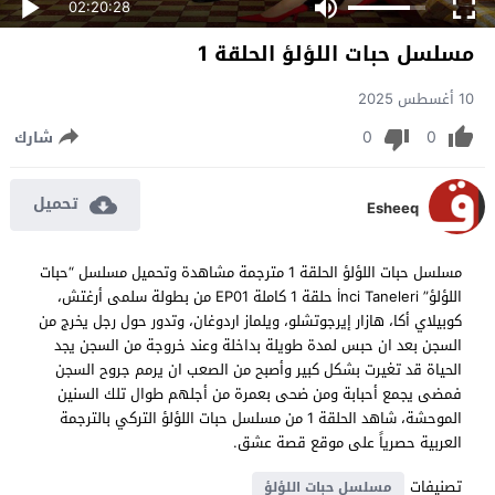
02:20:28
مسلسل حبات اللؤلؤ الحلقة 1
10 أغسطس 2025
0
0
شارك
تحميل
Esheeq
مسلسل حبات اللؤلؤ الحلقة 1 مترجمة مشاهدة وتحميل مسلسل “حبات
اللؤلؤ” İnci Taneleri حلقة 1 كاملة EP01 من بطولة سلمى أرغتش،
كوبيلاي أكا، هازار إيرجوتشلو، ويلماز اردوغان، وتدور حول رجل يخرج من
السجن بعد ان حبس لمدة طويلة بداخلة وعند خروجة من السجن يجد
الحياة قد تغيرت بشكل كبير وأصبح من الصعب ان يرمم جروح السجن
فمضى يجمع أحبابة ومن ضحى بعمرة من أجلهم طوال تلك السنين
الموحشة، شاهد الحلقة 1 من مسلسل حبات اللؤلؤ التركي بالترجمة
العربية حصرياً على موقع قصة عشق.
تصنيفات
مسلسل حبات اللؤلؤ