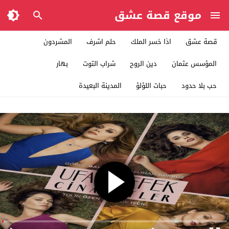
موقع قصة عشق
قصة عشق
اذا خسر الملك
حلم اشرف
المشردون
المؤسس عثمان
دين الروح
شراب التوت
بهار
حب بلا حدود
حبات اللؤلؤ
المدينة البعيدة