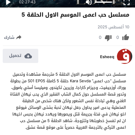
02:27:43
مسلسل حب اعمى الموسم الاول الحلقة 5
10 أغسطس 2025
0
0
شارك
تحميل
Esheeq
مسلسل حب اعمى الموسم الاول الحلقة 5 مترجمة مشاهدة وتحميل
مسلسل “حب اعمى” Kara Sevda حلقة 5 كاملة S01 EP05 من بطولة
بوراك أوزجيفيت، وجيزام كاراجا، وزيرين تكيندور، وميليسا أسلي باموق،
وتدور قصة المسلسل حول كمال الشاب الفقير الذي يحب نيهان الفتاة
الغني وهي تبادلة نفس الشعور ولكن هناك شخص من الطبقة
المخملية يدعى امير يحاول جعل نيهان تحبة بشتى الوسائل فيوقع
اخو نيهان في فخة بجريمة قتل ويصورها ويهدد نيهان بحبس اخيها
ان لم تفسخ خطوبتها وتتزوجة، شاهد الحلقة 5 من مسلسل حب
اعمى التركي بالترجمة العربية حصرياً على موقع قصة عشق.