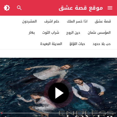
موقع قصة عشق
قصة عشق
اذا خسر الملك
حلم اشرف
المشردون
المؤسس عثمان
دين الروح
شراب التوت
بهار
حب بلا حدود
حبات اللؤلؤ
المدينة البعيدة