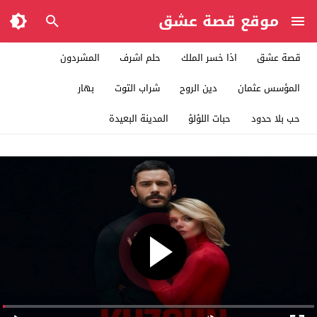
موقع قصة عشق
قصة عشق
اذا خسر الملك
حلم اشرف
المشردون
المؤسس عثمان
دين الروح
شراب التوت
بهار
حب بلا حدود
حبات اللؤلؤ
المدينة البعيدة