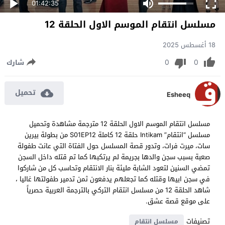
01:42:35
مسلسل انتقام الموسم الاول الحلقة 12
18 أغسطس 2025
0
0
شارك
تحميل
Esheeq
مسلسل انتقام الموسم الاول الحلقة 12 مترجمة مشاهدة وتحميل
مسلسل “انتقام” Intikam حلقة 12 كاملة S01EP12 من بطولة بيرين
سات، ميرت فرات، وتدور قصة المسلسل حول الفتاة التي عانت طفولة
صعبة بسبب سجن والدها بجريمة لم يرتكبها كما تم قتله داخل السجن
تمضي السنين لتعود الشابة مليئة بنار الانتقام وتحاسب كل من شاركوا
في سجن ابيها وقتله كما تجعلهم يدفعون ثمن تدمير طفولتها غاليا ،
شاهد الحلقة 12 من مسلسل انتقام التركي بالترجمة العربية حصرياً
على موقع قصة عشق.
تصنيفات
مسلسل انتقام