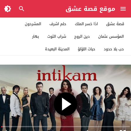
موقع قصة عشق
قصة عشق
اذا خسر الملك
حلم اشرف
المشردون
المؤسس عثمان
دين الروح
شراب التوت
بهار
حب بلا حدود
حبات اللؤلؤ
المدينة البعيدة