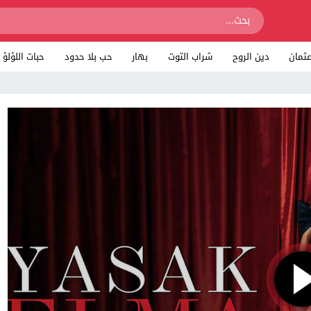
ثمان
دين الروح
شراب التوت
بهار
حب بلا حدود
حبات اللؤلؤ