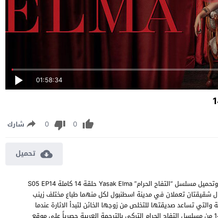
01:58:34
0
0
شارك
تحميل
مسلسل التفاح الحرام الموسم الخامس الحلقة 14 مترجمة مشاهدة وتحميل مسلسل “التفاح الحرام” Yasak Elma حلقة 14 كاملة S05 EP14
ل شقيقتان تعملان في مدينة اسطنبول لكل منهما طباع مختلف زينب
والتي تساعد صديقتها للتخلص من زوجها الخائن لتبدأ الاثارة عندما
تحيك يلديز له العديد من الحيل والاكاذيب لتوقع به ، شاهد الحلقة 14 من مسلسل التفاح الحرام التركي بالترجمة العربية حصرياً على موقع