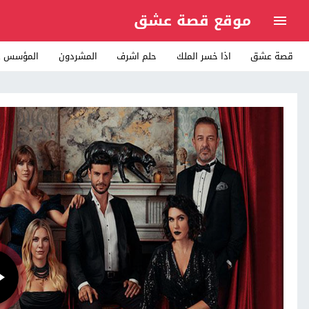
موقع قصة عشق
قصة عشق
اذا خسر الملك
حلم اشرف
المشردون
المؤسس ع