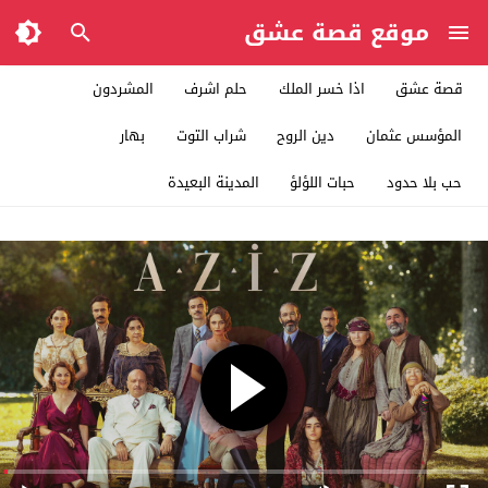
موقع قصة عشق
قصة عشق
اذا خسر الملك
حلم اشرف
المشردون
المؤسس عثمان
دين الروح
شراب التوت
بهار
حب بلا حدود
حبات اللؤلؤ
المدينة البعيدة