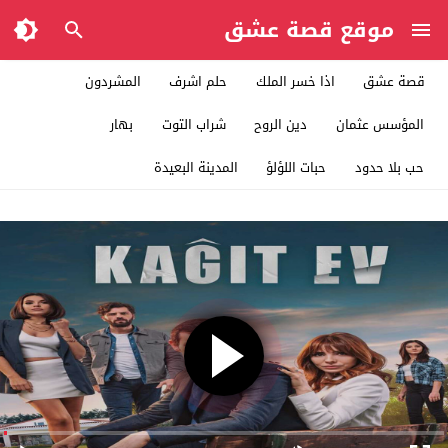
موقع قصة عشق
قصة عشق
اذا خسر الملك
حلم اشرف
المشردون
المؤسس عثمان
دين الروح
شراب التوت
بهار
حب بلا حدود
حبات اللؤلؤ
المدينة البعيدة