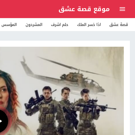
موقع قصة عشق
قصة عشق
اذا خسر الملك
حلم اشرف
المشردون
المؤسس ع