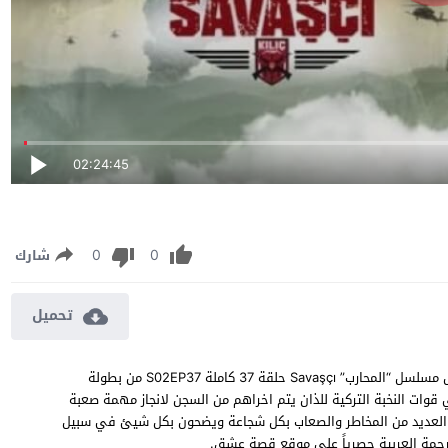
02:24:45
0
0
شارك
تحميل
مسلسل المحارب الموسم الثاني الحلقة 37 مترجمة مشاهدة وتحميل مسلسل “المحارب” Savaşçı حلقة 37 كاملة S02EP37 من بطولة
وات النخبة التركية للذان يتم اخراهم من السجن لانجاز مهمة صعبة
 العديد من المخاطر والصعاب بكل شجاعة ويضحون بكل شيئ في سبيل