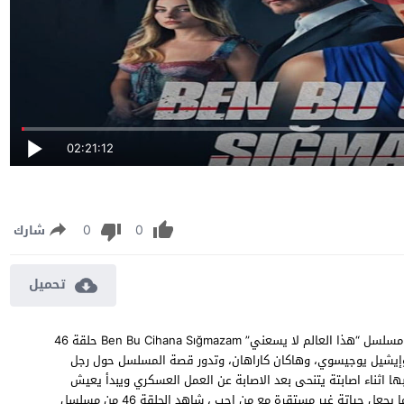
02:21:12
0
0
شارك
تحميل
مسلسل هذا العالم لا يسعني الحلقة 46 مترجمة مشاهدة وتحميل مسلسل “هذا العالم لا يسعني” Ben Bu Cihana Sığmazam حلقة 46
ين أكيل، وإيشيل يوجيسوي، وهاكان كاراهان، وتدور قصة المسلسل حول رجل
ا اثناء اصابتة يتنحى بعد الاصابة عن العمل العسكري ويبدأ يعيش
حياة رومانسية الا انة قد اعتاد على حياة العمل ليخلط بين الامور مما يجعل حياتة غير مستقرة مع من احب ، شاهد الحلقة 46 من مسلسل