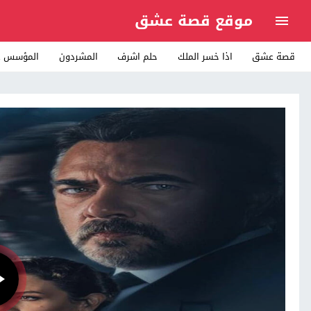
موقع قصة عشق
قصة عشق
اذا خسر الملك
حلم اشرف
المشردون
المؤسس ع