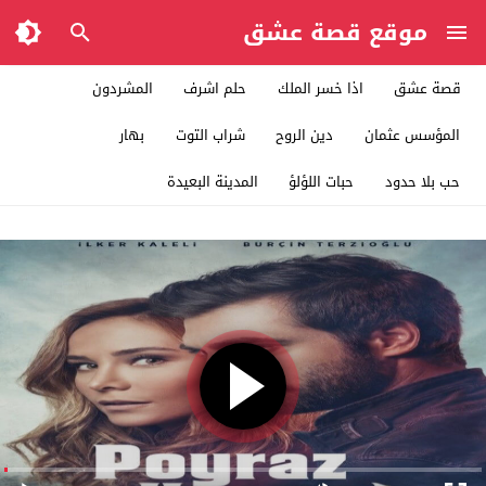
موقع قصة عشق
قصة عشق
اذا خسر الملك
حلم اشرف
المشردون
المؤسس عثمان
دين الروح
شراب التوت
بهار
حب بلا حدود
حبات اللؤلؤ
المدينة البعيدة