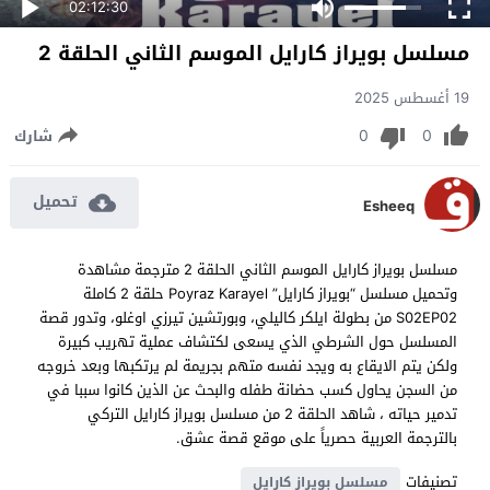
02:12:30
مسلسل بويراز كارايل الموسم الثاني الحلقة 2
19 أغسطس 2025
0
0
شارك
تحميل
Esheeq
مسلسل بويراز كارايل الموسم الثاني الحلقة 2 مترجمة مشاهدة
وتحميل مسلسل “بويراز كارايل” Poyraz Karayel حلقة 2 كاملة
S02EP02 من بطولة ايلكر كاليلي، وبورتشين تيرزي اوغلو، وتدور قصة
المسلسل حول الشرطي الذي يسعى لكتشاف عملية تهريب كبيرة
ولكن يتم الايقاع به ويجد نفسه متهم بجريمة لم يرتكبها وبعد خروجه
من السجن يحاول كسب حضانة طفله والبحث عن الذين كانوا سببا في
تدمير حياته ، شاهد الحلقة 2 من مسلسل بويراز كارايل التركي
بالترجمة العربية حصرياً على موقع قصة عشق.
تصنيفات
مسلسل بويراز كارايل