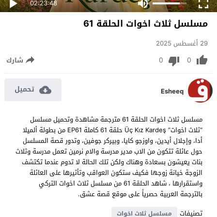
02:23:48
مسلسل ثلاث اخوات الحلقة 61
29 أغسطس 2025
0
0
شارك
تحميل
Esheeq
مسلسل ثلاث اخوات الحلقة 61 مترجمة مشاهدة وتحميل مسلسل
“ثلاث اخوات” Üç Kız Kardeş حلقة 61 كاملة EP61 من بطولة ألميلا
أدا، وإجلال أيدين، واوزجو كايا، وبيركر جوفين، وتدور قصة المسلسل
حول عائلة تتكون من الاب مدير مدرسة والام نرمين تعمل مدرسة وثلاث
بنات يعيشون بسعادة وهناك ولكن تلك الحالة لا تدوم عندما تكتشف
الزوجة خيانة زوجها فكيف ستكون العواقب وتأثيرها على العائلة
واستقرارها ، شاهد الحلقة 61 من مسلسل ثلاث اخوات التركي
بالترجمة العربية حصرياً على موقع قصة عشق.
تصنيفات
مسلسل ثلاث اخوات