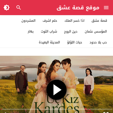
موقع قصة عشق
قصة عشق
اذا خسر الملك
حلم اشرف
المشردون
المؤسس عثمان
دين الروح
شراب التوت
بهار
حب بلا حدود
حبات اللؤلؤ
المدينة البعيدة