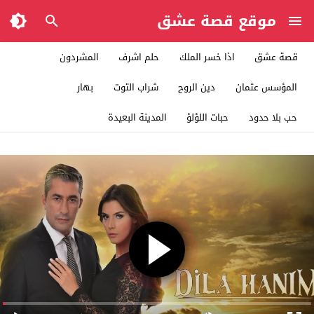
موقع قصة عشق
قصة عشق
اذا خسر الملك
حلم اشرف
المشردون
المؤسس عثمان
دين الروح
شراب التوت
بهار
حب بلا حدود
حبات اللؤلؤ
المدينة البعيدة