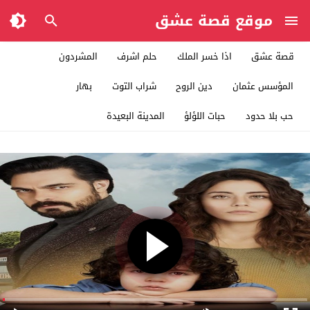
موقع قصة عشق
قصة عشق
اذا خسر الملك
حلم اشرف
المشردون
المؤسس عثمان
دين الروح
شراب التوت
بهار
حب بلا حدود
حبات اللؤلؤ
المدينة البعيدة