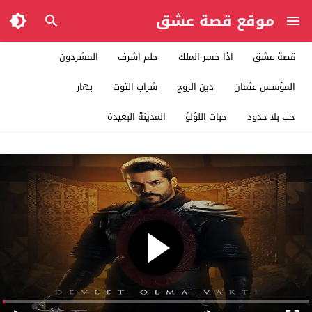
موقع قصة عشق
قصة عشق
اذا خسر الملك
حلم اشرف
المشردون
المؤسس عثمان
دين الروح
شراب التوت
بهار
حب بلا حدود
حبات اللؤلؤ
المدينة البعيدة