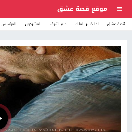
موقع قصة عشق
قصة عشق
اذا خسر الملك
حلم اشرف
المشردون
المؤسس ع