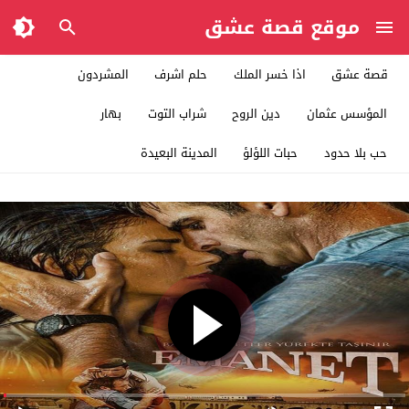
موقع قصة عشق
قصة عشق
اذا خسر الملك
حلم اشرف
المشردون
المؤسس عثمان
دين الروح
شراب التوت
بهار
حب بلا حدود
حبات اللؤلؤ
المدينة البعيدة