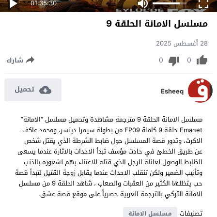
01:35:30
مسلسل الامانة الحلقة 9
28 أغسطس 2025
0
0
شارك
تحميل
Esheeq
مسلسل الامانة الحلقة 9 مترجمة مشاهدة وتحميل مسلسل “الامانة”
Emanet حلقة 9 كاملة EP09 من بطولة سيمرا دينسر، ومحمد عاكف
الاكرت، وتدور قصة المسلسل حول ضابط الشرطة الذي يقتل شخص
عن طريق الخطئ في حادث مؤسف تبدأ الاحداث بالاثارة عندما يسعى
الظابط الوصول لعائلة الرجل الذي قتله للاعتناء بهم لشعوره بالذنب
وتأنيب الضمير ولكن تنقلب الاحداث عندما يقابل زوجة القتيل لتبدأ قصة
حب يتخللها الكثير من العقبات والصعاب ، شاهد الحلقة 9 من مسلسل
الامانة التركي بالترجمة العربية حصرياً على موقع قصة عشق.
تصنيفات
مسلسل الامانة