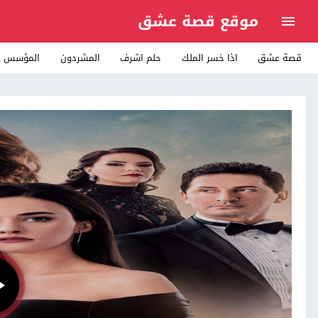
موقع قصة عشق
قصة عشق
اذا خسر الملك
حلم اشرف
المشردون
المؤسس ع