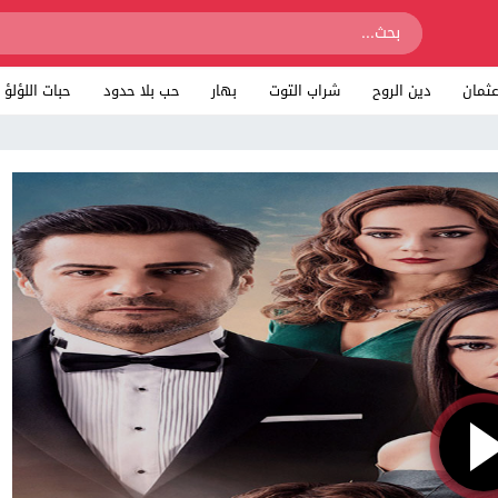
ثمان
دين الروح
شراب التوت
بهار
حب بلا حدود
حبات اللؤلؤ