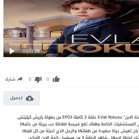
02:13:28
0
0
شارك
تحميل
مسلسل رائحة الابن الحلقة 3 مترجمة مشاهدة وتحميل مسلسل “رائحة الابن” Evlat Kokusu حلقة 3 كاملة EP03 من بطولة باريش كيليتش،
لمستشفيات الخاصة وهناك تقع فريسة لعلاقة حب بريئة من جانبها
بان تعيش حياة سعيدة من طفلتها والرجل الذي احبتة من كل قلبها
بدأ يتبخر شيئاً فشيئ خاصة مع ازدياد الخلافات بينهم مما يجعلها تترك ابنتها لابيها ، شاهد الحلقة 3 من مسلسل رائحة الابن التركي