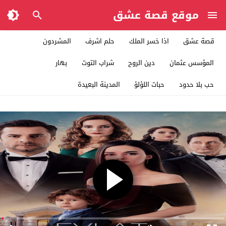
موقع قصة عشق
قصة عشق
اذا خسر الملك
حلم اشرف
المشردون
المؤسس عثمان
دين الروح
شراب التوت
بهار
حب بلا حدود
حبات اللؤلؤ
المدينة البعيدة