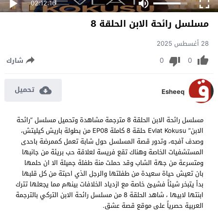
02:12:16
مسلسل رائحة الابن الحلقة 8
28 أغسطس 2025
0
0
شارك
تحميل
Esheeq
مسلسل رائحة الابن الحلقة 8 مترجمة مشاهدة وتحميل مسلسل “رائحة
الابن” Evlat Kokusu حلقة 8 كاملة EP08 من بطولة باريش كيليتش،
وصدف آفجه، وتدور قصة المسلسل حول شابة تعمل كممرضة باحدى
المستشفيات الخاصة وهناك تقع فريسة لعلاقة حب بريئة من جانبها
ومتسرعة من جهة الشاب وقد حملت منة طفلة جميلة الا ان حلمها
بان تعيش حياة سعيدة من طفلتها والرجل الذي احبتة من كل قلبها
بدأ يتبخر شيئاً فشيئ خاصة مع ازدياد الخلافات بينهم مما يجعلها تترك
ابنتها لابيها ، شاهد الحلقة 8 من مسلسل رائحة الابن التركي بالترجمة
العربية حصرياً على موقع قصة عشق.