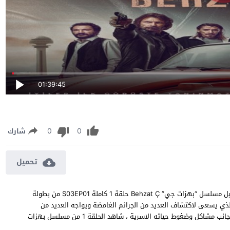
01:39:45
0
0
شارك
تحميل
مسلسل بهزات جي الموسم الثالث الحلقة 1 مترجمة مشاهدة وتحميل مسلسل “بهزات جي” Behzat Ç حلقة 1 كاملة S03EP01 من بطولة
ي يسعى لاكتشاف العديد من الجرائم الغامضة ويواجه العديد من
العقبات والمخاطر بسبب الفساد المنتشر داخل المؤسسة الشرطية بجانب مشاكل وضغوط حياته الاسرية ، شاهد الحلقة 1 من مسلسل بهزات