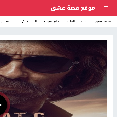
موقع قصة عشق
قصة عشق
اذا خسر الملك
حلم اشرف
المشردون
المؤسس ع