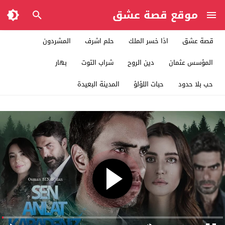
موقع قصة عشق
قصة عشق
اذا خسر الملك
حلم اشرف
المشردون
المؤسس عثمان
دين الروح
شراب التوت
بهار
حب بلا حدود
حبات اللؤلؤ
المدينة البعيدة