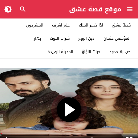
موقع قصة عشق
قصة عشق
اذا خسر الملك
حلم اشرف
المشردون
المؤسس عثمان
دين الروح
شراب التوت
بهار
حب بلا حدود
حبات اللؤلؤ
المدينة البعيدة