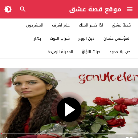
موقع قصة عشق
قصة عشق
اذا خسر الملك
حلم اشرف
المشردون
المؤسس عثمان
دين الروح
شراب التوت
بهار
حب بلا حدود
حبات اللؤلؤ
المدينة البعيدة