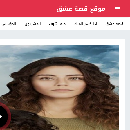
موقع قصة عشق
قصة عشق
اذا خسر الملك
حلم اشرف
المشردون
المؤسس ع