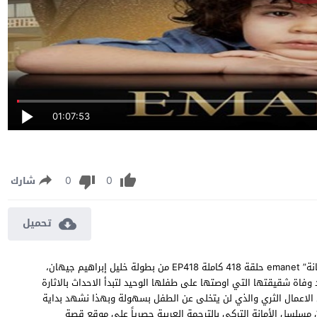
01:07:53
0
0
شارك
تحميل
مسلسل الأمانة الحلقة 418 مترجمة مشاهدة وتحميل مسلسل “الأمانة” emanet حلقة 418 كاملة EP418 من بطولة خليل إبراهيم جيهان،
وفاة شقيقتها التي اوصتها على طفلها الوحيد لتبدأ الاحداث بالاثارة
ل الاعمال الثري والذي لن يتخلى عن الطفل بسهولة وبهذا نشهد بداية
قة التي تتحول مع الوقت الى قصة حب ، شاهد الحلقة 418 من مسلسل الأمانة التركي بالترجمة العربية حصرياً على موقع قصة