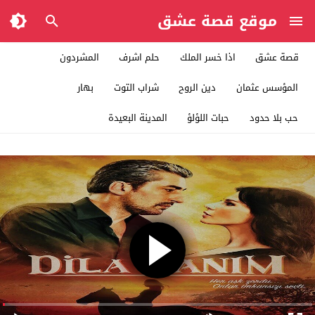
موقع قصة عشق
قصة عشق
اذا خسر الملك
حلم اشرف
المشردون
المؤسس عثمان
دين الروح
شراب التوت
بهار
حب بلا حدود
حبات اللؤلؤ
المدينة البعيدة