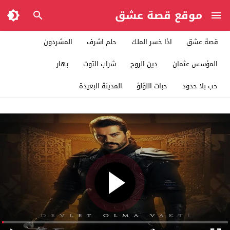
موقع قصة عشق
قصة عشق
اذا خسر الملك
حلم اشرف
المشردون
المؤسس عثمان
دين الروح
شراب التوت
بهار
حب بلا حدود
حبات اللؤلؤ
المدينة البعيدة