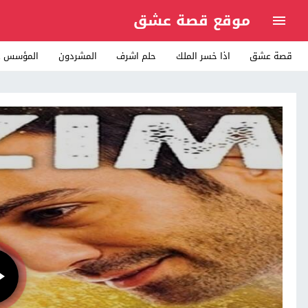
موقع قصة عشق
قصة عشق
اذا خسر الملك
حلم اشرف
المشردون
المؤسس ع