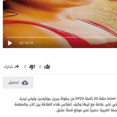
02:14:13
0
0
شارك
تحميل
مسلسل ابنتي الحلقة 20 مترجمة مشاهدة وتحميل مسلسل “ابنتي” kızım حلقة 20 كاملة EP20 من بطولة بيرين جوكيلديز، وليلى ليديا،
ي على علاقة مع ابيها وكيف تنعكس هذه العلاقة بين الاب والمعلمة