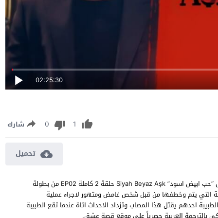
02:25:30
0
1
شارك
تحميل
مسلسل حب ابيض اسود الحلقة 2 مترجمة مشاهدة وتحميل مسلسل “حب ابيض اسود” Siyah Beyaz Aşk حلقة 2 كاملة EP02 من بطولة
بة التي يتم وخطفها من قبل شخص غامض ومتهور لاجراء عملية
طبيبة احدهم يقتل هذا المصاب وتزداد الاحداث اثاة عندما تقع الطبيبة