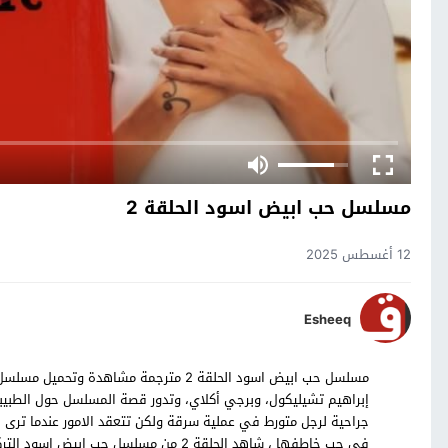
مسلسل حب ابيض اسود الحلقة 2
12 أغسطس 2025
Esheeq
إبراهيم تشيليكول، وبرجي أكلاي، وتدور قصة المسلسل حول الطبي
جراحية لرجل متورط في عملية سرقة ولكن تتعقد الامور عندما ترى ال
في حب خاطفها ، شاهد الحلقة 2 من مسلسل حب ابيض اسود التركي بالترجمة العربية حصرياً على موقع قصة عشق.