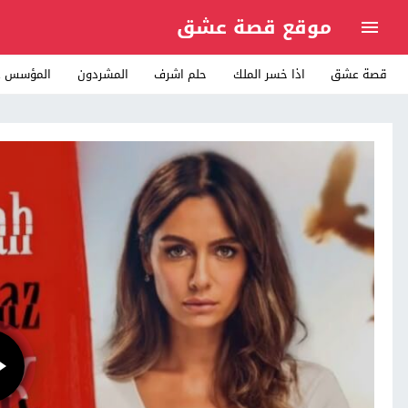
موقع قصة عشق
قصة عشق
اذا خسر الملك
حلم اشرف
المشردون
المؤسس ع