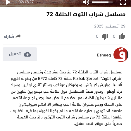
02:17:27
مسلسل شراب التوت الحلقة 72
29 أغسطس 2025
0
0
شارك
تحميل
Esheeq
مسلسل شراب التوت الحلقة 72 مترجمة مشاهدة وتحميل مسلسل
“شراب التوت” Kızılcık Şerbeti حلقة 72 كاملة EP72 من بطولة افريم
ألاسيا، وباريش كيليتش، ودوغوكان غونغور، وستار تانري اوغين، وسيلا
ترك أوغلو ، وتدور قصة المسلسل حول علاقة حب تجمع بين شابين من
عائلتين شديدتين الخلاف مع بعضهم البعض مما يجعل نجاح علاقتهم
على المحك ورغم عنفوان علاقة الحب بينهم الا انهم سيواجهون
عاصفة قد تودي بنهاية علاقتهم ما لم يكونا اقوياء بما فية الكفاية ،
شاهد الحلقة 72 من مسلسل شراب التوت التركي بالترجمة العربية
حصرياً على موقع قصة عشق.