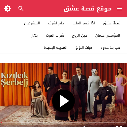
موقع قصة عشق
قصة عشق
اذا خسر الملك
حلم اشرف
المشردون
المؤسس عثمان
دين الروح
شراب التوت
بهار
حب بلا حدود
حبات اللؤلؤ
المدينة البعيدة