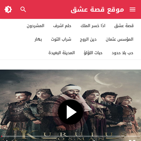
موقع قصة عشق
قصة عشق
اذا خسر الملك
حلم اشرف
المشردون
المؤسس عثمان
دين الروح
شراب التوت
بهار
حب بلا حدود
حبات اللؤلؤ
المدينة البعيدة