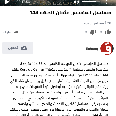
02:17:59
مسلسل المؤسس عثمان الحلقة 144
28 أغسطس 2025
0
0
شارك
تحميل
Esheeq
مسلسل المؤسس عثمان الموسم الخامس الحلقة 144 مترجمة
مشاهدة وتحميل مسلسل “المؤسس عثمان” Kuruluş Osman حلقة
144 كاملة EP144 من بطولة بوراك أوزجيفيت ، وتدور قصة المسلسل
حول مؤسس الدولة العثمانية عثمان بن أرطغرل بن سليمان شاه الذي
ورث حكم القبائل التركية عن ابيه أرطغرل لتبدأ الفتوحات على يده ،
كان القائد عثمان يحلم بتأسيس دولة تركية مستقلة من خلال توحيد
القبائل التركية المتفرقة بالإضافة للفتوحات الكبيرة التي تمت على
يده ، يعرض المسلسل تفاصيل الأحداث والصعوبات التي واجهها
عثمان والمعارك والحروب التي خاضها في سيبل تحقيق حلمه ، شاهد
الحلقة 144 من مسلسل المؤسس عثمان التركي بالترجمة العربية