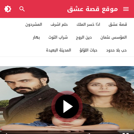
موقع قصة عشق
قصة عشق
اذا خسر الملك
حلم اشرف
المشردون
المؤسس عثمان
دين الروح
شراب التوت
بهار
حب بلا حدود
حبات اللؤلؤ
المدينة البعيدة