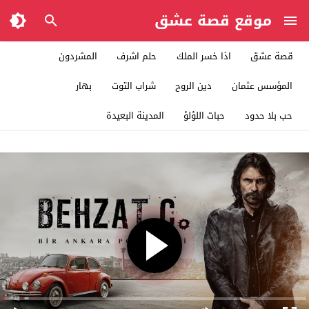
موقع قصة عشق
قصة عشق
اذا خسر الملك
حلم اشرف
المشردون
المؤسس عثمان
دين الروح
شراب التوت
بهار
حب بلا حدود
حبات اللؤلؤ
المدينة البعيدة