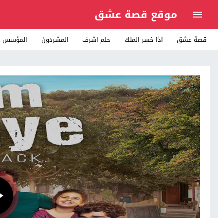
موقع قصة عشق
قصة عشق
اذا خسر الملك
حلم اشرف
المشردون
المؤسس ع