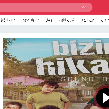
ثمان
دين الروح
شراب التوت
بهار
حب بلا حدود
حبات اللؤلؤ