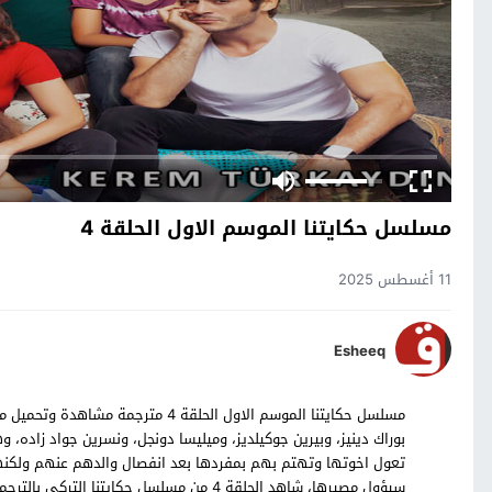
مسلسل حكايتنا الموسم الاول الحلقة 4
11 أغسطس 2025
Esheeq
بوراك دينيز، وبيرين جوكيلديز، وميليسا دونجل، ونسرين جواد زاده، 
تعول اخوتها وتهتم بهم بمفردها بعد انفصال والدهم عنهم ولكنها
سيؤول مصيرها، شاهد الحلقة 4 من مسلسل حكايتنا التركي بالترجمة العربية حصرياً على موقع قصة عشق.