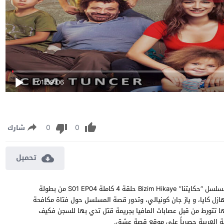
01:59:06
0
0
شارك
تحميل
مسلسل حكايتنا الموسم الاول الحلقة 4 مترجمة مشاهدة وتحميل مسلسل “حكايتنا” Bizim Hikaye حلقة 4 كاملة S01 EP04 من بطولة
وهازل كايا، و ياز جان كونيالي، وتدور قصة المسلسل حول فتاة مكافحة
 تتورط من قبل عصابات المافيا بجريمة قتل تدي بها للسجن فكيف