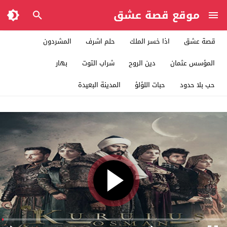
موقع قصة عشق
قصة عشق
اذا خسر الملك
حلم اشرف
المشردون
المؤسس عثمان
دين الروح
شراب التوت
بهار
حب بلا حدود
حبات اللؤلؤ
المدينة البعيدة