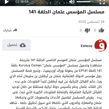
02:16:04
مسلسل المؤسس عثمان الحلقة 141
28 أغسطس 2025
0
0
شارك
تحميل
Esheeq
مسلسل المؤسس عثمان الموسم الخامس الحلقة 141 مترجمة
مشاهدة وتحميل مسلسل “المؤسس عثمان” Kuruluş Osman حلقة
141 كاملة EP141 من بطولة بوراك أوزجيفيت ، وتدور قصة المسلسل
حول مؤسس الدولة العثمانية عثمان بن أرطغرل بن سليمان شاه الذي
ورث حكم القبائل التركية عن ابيه أرطغرل لتبدأ الفتوحات على يده ،
كان القائد عثمان يحلم بتأسيس دولة تركية مستقلة من خلال توحيد
القبائل التركية المتفرقة بالإضافة للفتوحات الكبيرة التي تمت على
يده ، يعرض المسلسل تفاصيل الأحداث والصعوبات التي واجهها
عثمان والمعارك والحروب التي خاضها في سيبل تحقيق حلمه ، شاهد
الحلقة 141 من مسلسل المؤسس عثمان التركي بالترجمة العربية