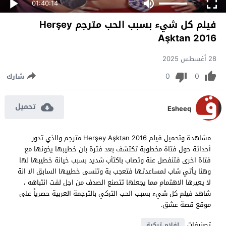
01:40:14
فيلم كل شيء بسبب الحب مترجم Herşey
Aşktan 2016
28 أغسطس 2025
0
0
شارك
تحميل
Esheeq
مشاهدة وتحميل فيلم Herşey Aşktan 2016 مترجم والذي تدور
أحداثة حول فتاة مخطوبة تكتشف بعد فترة بان خطيبها يخونها مع
فتاة اخرى فتنفصل عنة وتصاب باكتأب شديد بسبب خيانة خطيبها لها
وهنا يأتي شاب لمساعدتها فتعجب بة وتنسى خطيبها السابق الا انة
لا يعيرها الاهتمام مما يجعلها تتصنع الصدف من اجل لفت انتباهه ،
شاهد فيلم كل شيء بسبب الحب التركي بالترجمة العربية حصرياً على
موقع قصة عشق.
تصنيفات
افلام تركية