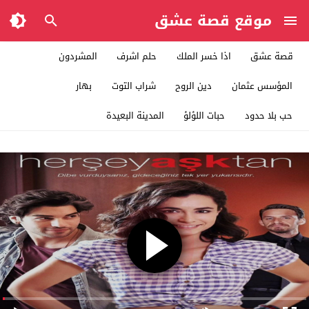
موقع قصة عشق
قصة عشق
اذا خسر الملك
حلم اشرف
المشردون
المؤسس عثمان
دين الروح
شراب التوت
بهار
حب بلا حدود
حبات اللؤلؤ
المدينة البعيدة