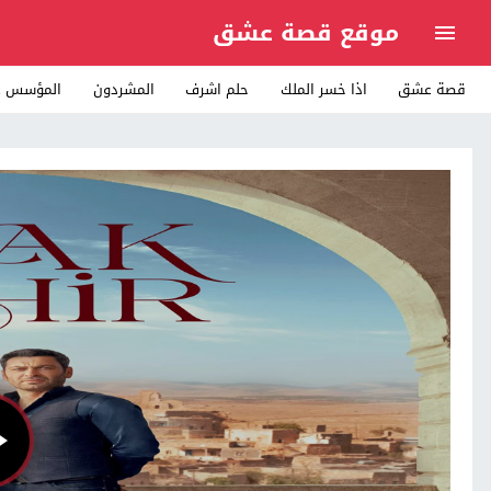
موقع قصة عشق
قصة عشق
اذا خسر الملك
حلم اشرف
المشردون
المؤسس ع