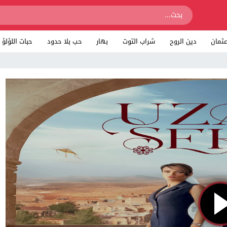
ثمان
دين الروح
شراب التوت
بهار
حب بلا حدود
حبات اللؤلؤ