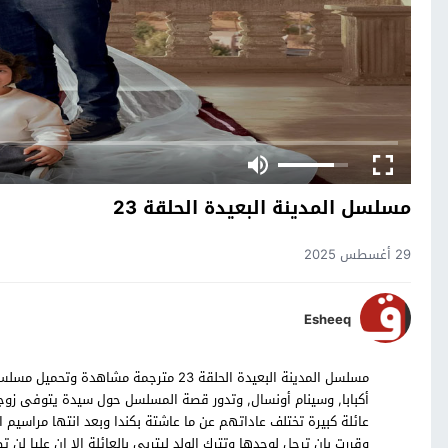
مسلسل المدينة البعيدة الحلقة 23
29 أغسطس 2025
Esheeq
أكبابا, وسينام أونسال, وتدور قصة المسلسل حول سيدة يتوفى زوجها
عائلة كبيرة تختلف عاداتهم عن ما عاشتة بكندا وبعد انتها مراسيم ال
وقررت بان ترحل لوحدها وتترك الولد ليتربى بالعائلة الا ان عليا لن 