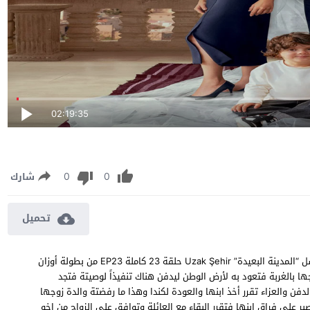
02:19:35
0
0
شارك
تحميل
مسلسل المدينة البعيدة الحلقة 23 مترجمة مشاهدة وتحميل مسلسل “المدينة البعيدة” Uzak Şehir حلقة 23 كاملة EP23 من بطولة أوزان
 بالغربة فتعود به لأرض الوطن ليدفن هناك تنفيذاً لوصيتة فتجد
دفن والعزاء تقرر أخذ ابنها والعودة لكندا وهذا ما رفضتة والدة زوجها
تصبر على فراق ابنها فتقرر البقاء مع العائلة وتوافق على الزواج من اخو