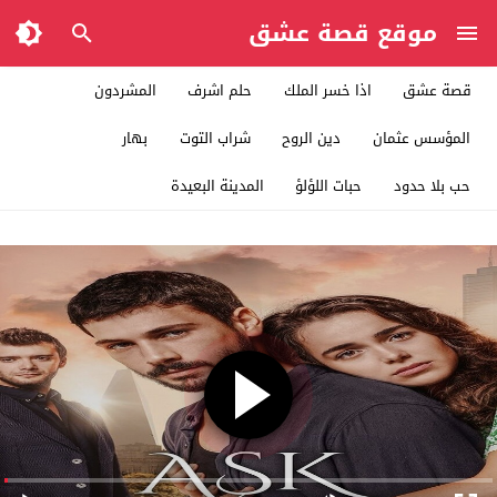
موقع قصة عشق
قصة عشق
اذا خسر الملك
حلم اشرف
المشردون
المؤسس عثمان
دين الروح
شراب التوت
بهار
حب بلا حدود
حبات اللؤلؤ
المدينة البعيدة