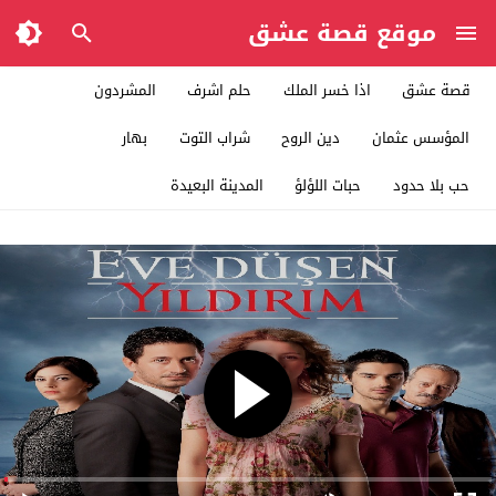
موقع قصة عشق
قصة عشق
اذا خسر الملك
حلم اشرف
المشردون
المؤسس عثمان
دين الروح
شراب التوت
بهار
حب بلا حدود
حبات اللؤلؤ
المدينة البعيدة