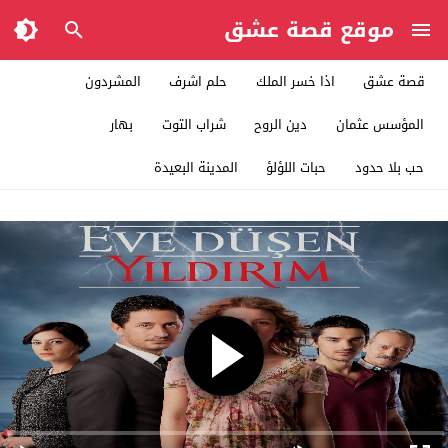
موقع قصة عشق
قصة عشق
اذا خسر الملك
حلم اشرف
المشردون
المؤسس عثمان
دين الروح
شراب التوت
بهار
حب بلا حدود
حبات اللؤلؤ
المدينة البعيدة