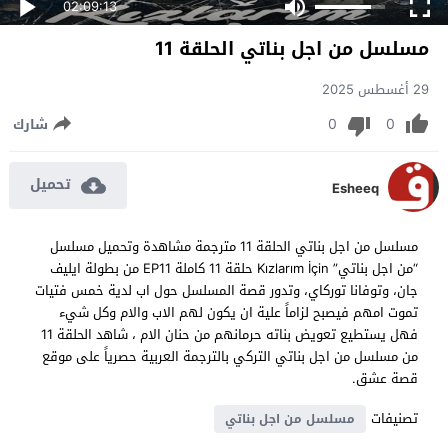
02:09:13
مسلسل من اجل بناتي الحلقة 11
29 أغسطس 2025
0
0
شارك
تحميل
Esheeq
مسلسل من اجل بناتي الحلقة 11 مترجمة مشاهدة وتحميل مسلسل
“من اجل بناتي” Kızlarım İçin حلقة 11 كاملة EP11 من بطولة ايليف
جان، وتوفانا توركاي، وتدور قصة المسلسل حول اب لدية خمس فتيات
تموت امهم فيصبح لزاماً علية ان يكون لهم الاب والام وكل شيء
فهل يستطيع تعويض بناته حرمانهم من حنان الام ، شاهد الحلقة 11
من مسلسل من اجل بناتي التركي بالترجمة العربية حصرياً على موقع
قصة عشق.
تصنيفات
مسلسل من اجل بناتي