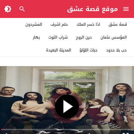
موقع قصة عشق
قصة عشق
اذا خسر الملك
حلم اشرف
المشردون
المؤسس عثمان
دين الروح
شراب التوت
بهار
حب بلا حدود
حبات اللؤلؤ
المدينة البعيدة