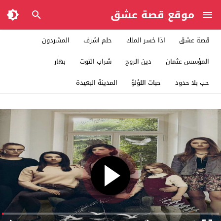
موقع قصة عشق
قصة عشق
اذا خسر الملك
حلم اشرف
المشردون
المؤسس عثمان
دين الروح
شراب التوت
بهار
حب بلا حدود
حبات اللؤلؤ
المدينة البعيدة