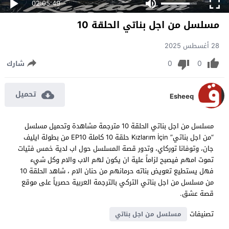
02:05:49
مسلسل من اجل بناتي الحلقة 10
28 أغسطس 2025
0
0
شارك
تحميل
Esheeq
مسلسل من اجل بناتي الحلقة 10 مترجمة مشاهدة وتحميل مسلسل
“من اجل بناتي” Kızlarım İçin حلقة 10 كاملة EP10 من بطولة ايليف
جان، وتوفانا توركاي، وتدور قصة المسلسل حول اب لدية خمس فتيات
تموت امهم فيصبح لزاماً علية ان يكون لهم الاب والام وكل شيء
فهل يستطيع تعويض بناته حرمانهم من حنان الام ، شاهد الحلقة 10
من مسلسل من اجل بناتي التركي بالترجمة العربية حصرياً على موقع
قصة عشق.
تصنيفات
مسلسل من اجل بناتي