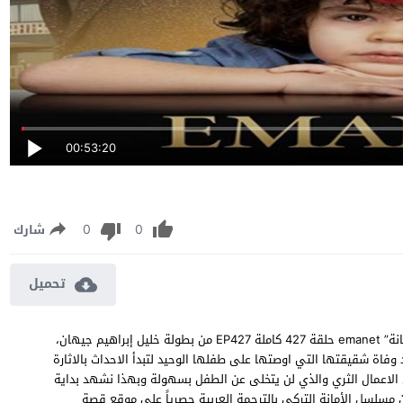
00:53:20
0
0
شارك
تحميل
مسلسل الأمانة الحلقة 427 مترجمة مشاهدة وتحميل مسلسل “الأمانة” emanet حلقة 427 كاملة EP427 من بطولة خليل إبراهيم جيهان،
وفاة شقيقتها التي اوصتها على طفلها الوحيد لتبدأ الاحداث بالاثارة
ل الاعمال الثري والذي لن يتخلى عن الطفل بسهولة وبهذا نشهد بداية
قة التي تتحول مع الوقت الى قصة حب ، شاهد الحلقة 427 من مسلسل الأمانة التركي بالترجمة العربية حصرياً على موقع قصة