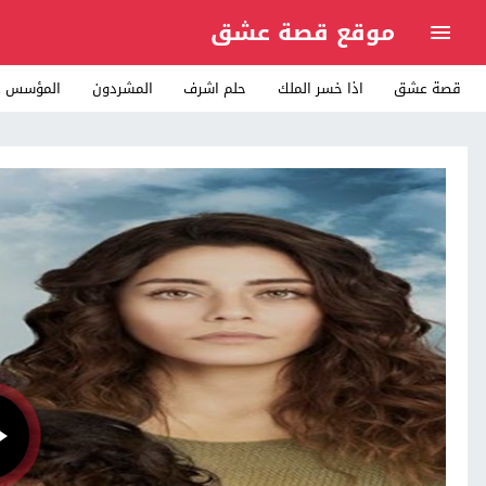
موقع قصة عشق
قصة عشق
اذا خسر الملك
حلم اشرف
المشردون
المؤسس ع