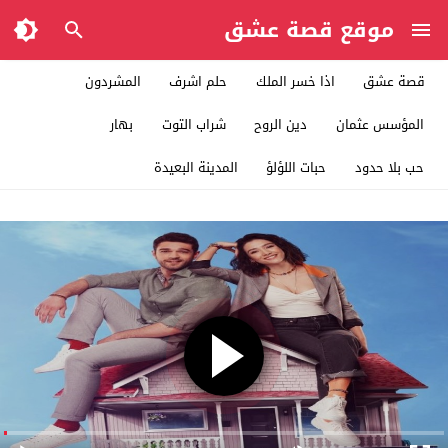
موقع قصة عشق
قصة عشق
اذا خسر الملك
حلم اشرف
المشردون
المؤسس عثمان
دين الروح
شراب التوت
بهار
حب بلا حدود
حبات اللؤلؤ
المدينة البعيدة