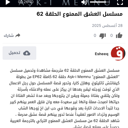
02:26:10
مسلسل العشق الممنوع الحلقة 62
28 أغسطس 2025
0
0
شارك
تحميل
Esheeq
مسلسل العشق الممنوع الحلقة 62 مترجمة مشاهدة وتحميل مسلسل
“العشق الممنوع” Aşk-i Memnu
حلقة 62 كاملة EP62 من بطولة
كيفانتش تاتليتوغ، وهازل كايا، وتدور قصة المسلسل حول رجل الاعمال
الذي توفت زوجته ليقرر بعدها ان يركز على عمله والاعتناء بأسرتة
ولكن يلتقي بفتاة جميلة ويقرر ان يتزوجها وبعد مدة تشعر الفتاة ان
حياتها اصبحت مملة وانها غير سعيدة معه وان فارق العمر بينهم كبير
جدا لتبدأ الاحداث اثارة بعد وقوعها في حب ابن اخ زوجها الشاب
الوسيم وتزداد الامور تعقيداً عندما تدور بينهم قصة عشق محرمة ،
شاهد الحلقة 62 من مسلسل العشق الممنوع التركي بالترجمة العربية
حصرياً على موقع قصة عشق.