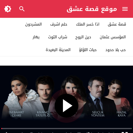
موقع قصة عشق
قصة عشق
اذا خسر الملك
حلم اشرف
المشردون
المؤسس عثمان
دين الروح
شراب التوت
بهار
حب بلا حدود
حبات اللؤلؤ
المدينة البعيدة