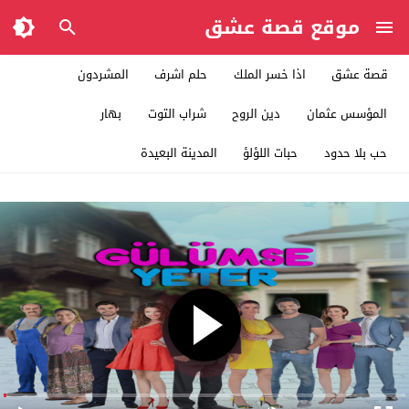
موقع قصة عشق
قصة عشق
اذا خسر الملك
حلم اشرف
المشردون
المؤسس عثمان
دين الروح
شراب التوت
بهار
حب بلا حدود
حبات اللؤلؤ
المدينة البعيدة