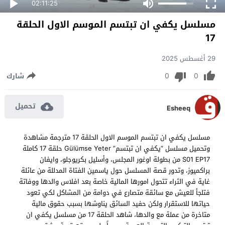
02:11:25
مسلسل يكفي ان تبتسم الموسم الاول الحلقة
17
29 أغسطس 2025
0
0
شارك
تحميل
Esheeq
مسلسل يكفي ان تبتسم الموسم الاول الحلقة 17 مترجمة مشاهدة
وتحميل مسلسل “يكفي ان تبتسم” Gülümse Yeter حلقة 17 كاملة
S01 EP17 من بطولة اوغور المجلس، وأسليل بكريوجلو، وايفان
براكميوز، وتدور قصة المسلسل حول ياسمين الفتاة المدللة من عائلة
غاية في الثراء تتحول امورها المالية خاصة بعد افلاس والدها ووفاتة
فتلجأ للعيش مع سائقة متصارع في دوامة من المشاكل لكي تعود
حياتها للاستقرار ولكن حفيد السائق يناوشها بسبب حقوق مالية
متاخرة من عملة مع والدها، شاهد الحلقة 17 من مسلسل يكفي ان